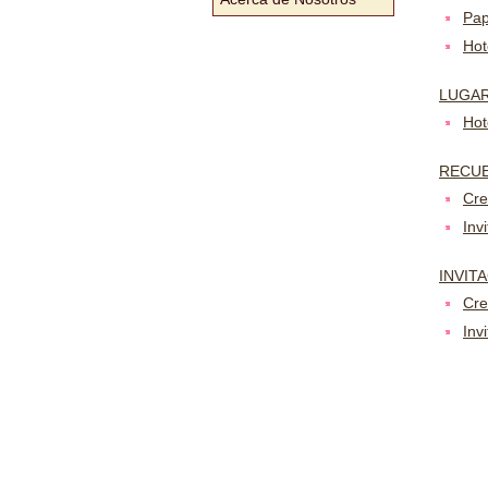
Pap
Hot
LUGAR
Hot
RECU
Cre
Inv
INVIT
Cre
Inv