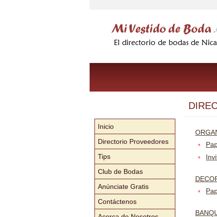
DIRE
Inicio
ORGAN
Directorio Proveedores
Pap
Tips
Inv
Club de Bodas
DECOR
Anúnciate Gratis
Pap
Contáctenos
BANQ
Acerca de Nosotros